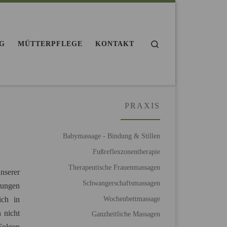
Search
NG
MÜTTERPFLEGE
KONTAKT
PRAXIS
Babymassage - Bindung & Stillen
Fußreflexzonentherapie
Therapeutische Frauenmassagen
nserer
Schwangerschaftsmassagen
rungen
Wochenbettmassage
ich in
 nicht
Ganzheitliche Massagen
Folgen