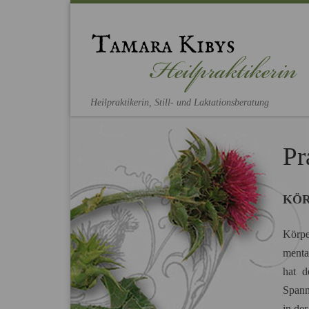
Zum Inhalt springen
Heilpraktikerin, Still- und Laktationsberatung
Pr
K
ÖR
Körpe
menta
hat d
Spann
in de