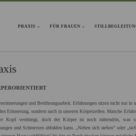
PRAXIS
FÜR FRAUEN
STILLBEGLEITU
axis
PERORIENTIERT
rerinnerungen und Berührungsarbeit. Erfahrungen sitzen nicht nur in u
len Erinnerung, sondern auch in unseren Körperzellen. Manche Erfah
er Kopf verdrängt, doch der Körper ist noch mittendrin, was s
ungen und Schmerzen abbilden kann. „Neben sich stehen“ oder „sich
r eigenen Haut wohlfühlen“ bis hin zu Panikattacken können mögliche 