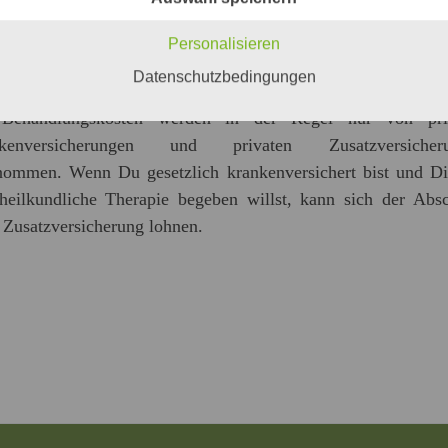
stischer Durchschnittswerte erstellt wurde.
Personalisieren
TENERSTATTUNG
Datenschutzbedingungen
Behandlungskosten werden in der Regel nur von pri
kenversicherungen und privaten Zusatzversicher
nommen. Wenn Du gesetzlich krankenversichert bist und Di
rheilkundliche Therapie begeben willst, kann sich der Absc
 Zusatzversicherung lohnen.