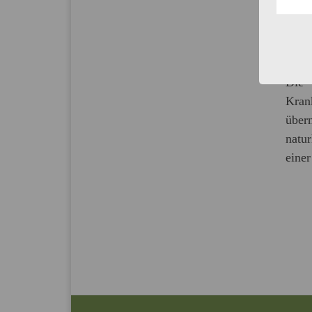
stati
KOS
Die 
Kran
über
natu
einer