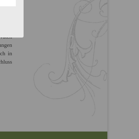
vaten
ungen
ch in
hluss